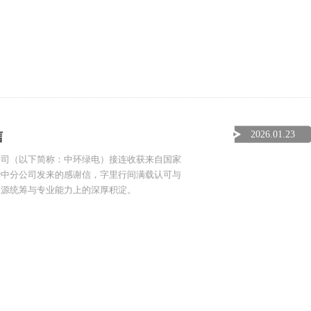
信
2026.01.23
公司（以下简称：中环绿电）接连收获来自国家
华中分公司发来的感谢信，字里行间满载认可与
资源统筹与专业能力上的深厚积淀。