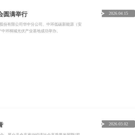
大会圆满举行
2026.04.15
集团股份有限公司华中分公司、中环低碳新能源（安
于中环桐城光伏产业基地成功举办。
誉
2026.03.02
大会、凤台县全县推动经济社会高质量发展暨“双