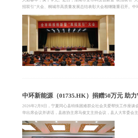
招双引”大会、桐城市高质量发展总结表彰大会相继隆重召开。中环新
中环新能源（01735.HK）捐赠50万元 
帮扶
2026年2月9日，宁夏同心县特殊困难群众社会关爱帮扶工作座
华出席会议并讲话，县政协主席马俊文主持会议，县人大常委会