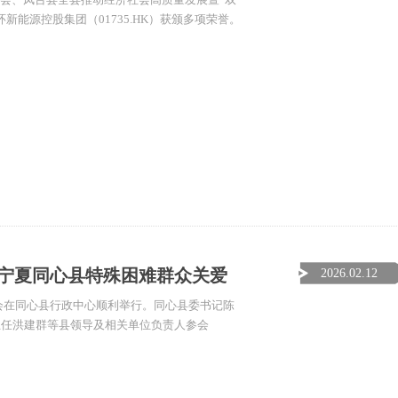
能源控股集团（01735.HK）获颁多项荣誉。
助力宁夏同心县特殊困难群众关爱
2026.02.12
谈会在同心县行政中心顺利举行。同心县委书记陈
主任洪建群等县领导及相关单位负责人参会