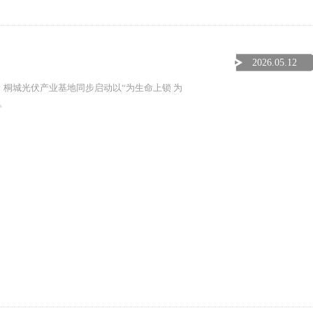
2026.05.12
台、桐城光伏产业基地同步启动以“为生命上锁 为
作。